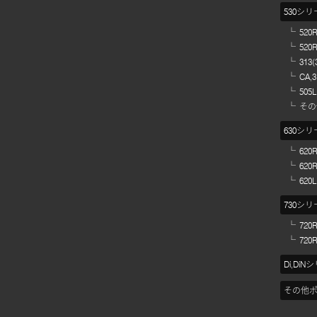
530シ
520
520
313
CA,
505
その
630シ
62
620
620
730シ
720
720
Di,Di
その他