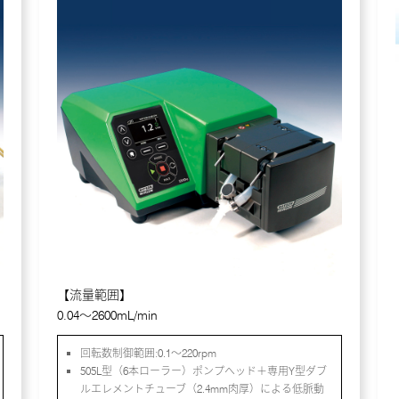
【流量範囲】
0.04～2600mL/min
回転数制御範囲:0.1～220rpm
505L型（6本ローラー）ポンプヘッド＋専用Y型ダブ
ルエレメントチューブ（2.4mm肉厚）による低脈動