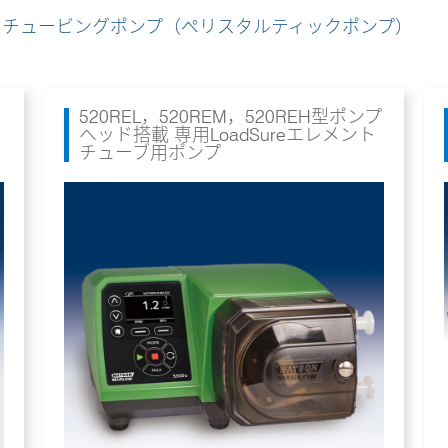
のチュービングポンプ（ペリスタルティックポンプ）
520REL，520REM，520REH型ポンプ
ヘッド搭載 専用LoadSureエレメント
チューブ用ポンプ