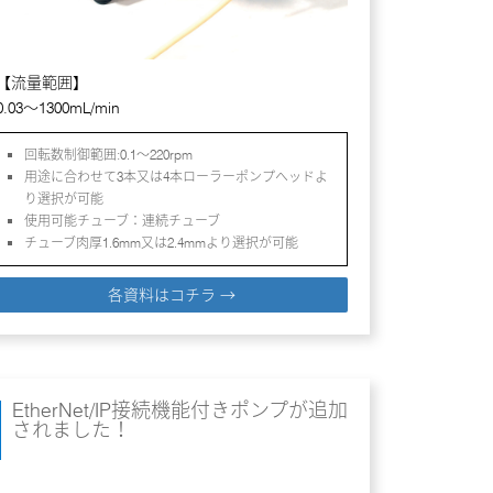
【流量範囲】
0.03～1300mL/min
回転数制御範囲:0.1～220rpm
用途に合わせて3本又は4本ローラーポンプヘッドよ
り選択が可能
使用可能チューブ：連続チューブ
チューブ肉厚1.6mm又は2.4mmより選択が可能
各資料はコチラ →
EtherNet/IP接続機能付きポンプが追加
されました！