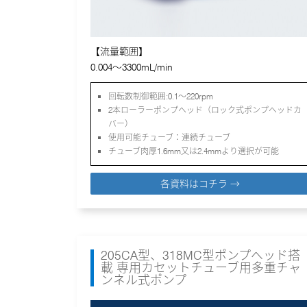
【流量範囲】
0.004～3300mL/min
回転数制御範囲:0.1～220rpm
2本ローラーポンプヘッド（ロック式ポンプヘッドカ
バー）
使用可能チューブ：連続チューブ
チューブ肉厚1.6mm又は2.4mmより選択が可能
各資料はコチラ →
205CA型、318MC型ポンプヘッド搭
載 専用カセットチューブ用多重チャ
ンネル式ポンプ