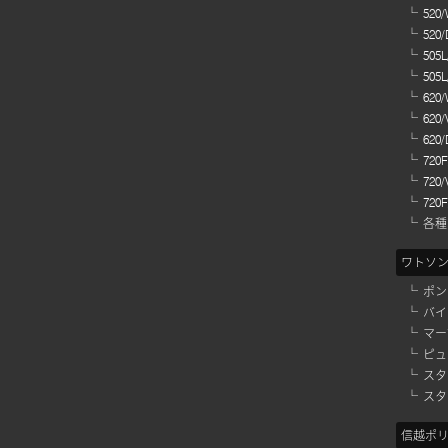
520
520
505
505
620
620
620
720
720
720
各種
ワトソ
ポン
バイ
マー
ピュ
スタ
スタ
信越ポ