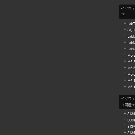
イソワ
プ
Lab
ST/
Lab
Lab
Lab
M6-
M6-
M6-
M6-
M6-
M6-
イソワテ
（国産
313
300
313
313