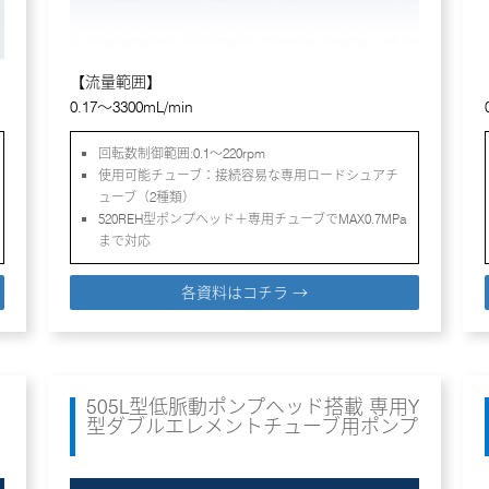
【流量範囲】
0.17～3300mL/min
回転数制御範囲:0.1～220rpm
使用可能チューブ：接続容易な専用ロードシュアチ
ューブ（2種類）
520REH型ポンプヘッド＋専用チューブでMAX0.7MPa
まで対応
各資料はコチラ →
505L型低脈動ポンプヘッド搭載 専用Y
型ダブルエレメントチューブ用ポンプ