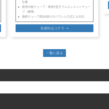
仕様
使用可能チューブ：専用Y型ダブルエレメントチュー
ブ（標準)
連続チューブ用2本掛けのパラレル方式にも対応
各資料はコチラ →
一覧に戻る