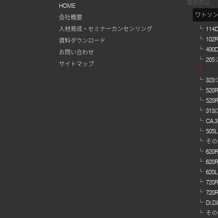
取扱商品
HOME
ワトソ
会社概要
人材育成・セミナーカンセンリング
11
10
資料ダウンロード
40
お問い合わせ
20
サイトマップ
了
32
520
520
313
CA,
505
その
62
620
620
720
720
Di
その