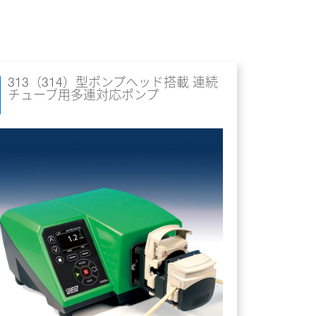
313（314）型ポンプヘッド搭載 連続
チューブ用多連対応ポンプ