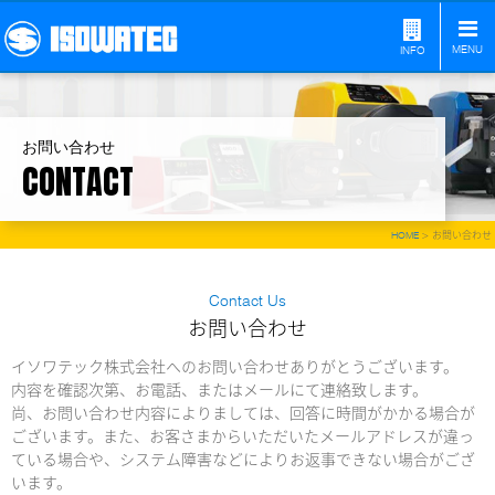
ナ
ビ
MENU
INFO
ゲ
ー
シ
ョ
ン
お問い合わせ
CONTACT
HOME
> お問い合わせ
Contact Us
お問い合わせ
イソワテック株式会社へのお問い合わせありがとうございます。
内容を確認次第、お電話、またはメールにて連絡致します。
尚、お問い合わせ内容によりましては、回答に時間がかかる場合が
ございます。また、お客さまからいただいたメールアドレスが違っ
ている場合や、システム障害などによりお返事できない場合がござ
います。