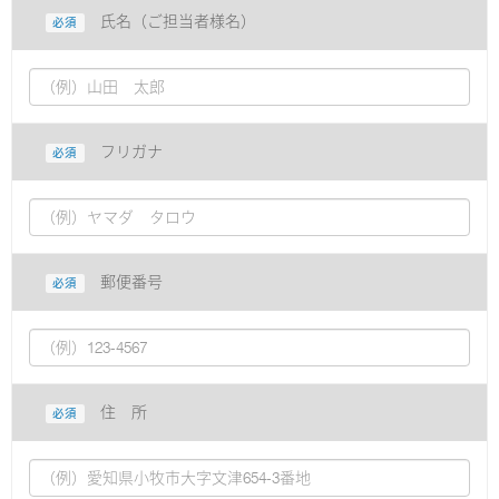
氏名（ご担当者様名）
必須
フリガナ
必須
郵便番号
必須
住 所
必須